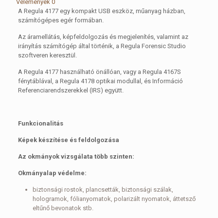
Vélemények
0
A Regula 4177 egy kompakt USB eszköz, műanyag házban,
számítógépes egér formában.
Az áramellátás, képfeldolgozás és megjelenítés, valamint az
irányítás számítógép által történik, a Regula Forensic Studio
szoftveren keresztül.
A Regula 4177 használható önállóan, vagy a Regula 4167S
fénytáblával, a Regula 4178 optikai modullal, és Információ
Referenciarendszerekkel (IRS) együtt.
Funkcionalitás
Képek készítése és feldolgozása
Az okmányok vizsgálata több szinten:
Okmányalap védelme:
biztonsági rostok, plancsetták, biztonsági szálak,
hologramok, fólianyomatok, polarizált nyomatok, áttetsző
eltűnő bevonatok stb.