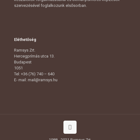
szervezésével foglalkozunk elsősorban.
Eléthetőség
Ramsys Zrt.
Hercegprímás utca 13.
Budapest
1051
Tel: +36 (76) 740 – 640
E- mail: mail@ramsys.hu
1988 - 2021 Ramsys Zrt.