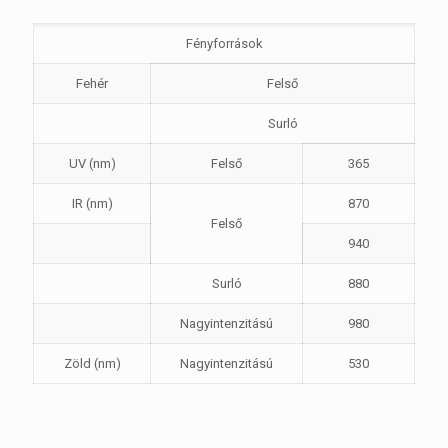
Fényforrások
Fehér
Felső
Surló
UV (nm)
Felső
365
IR (nm)
870
Felső
940
Surló
880
Nagyintenzitású
980
Zöld (nm)
Nagyintenzitású
530