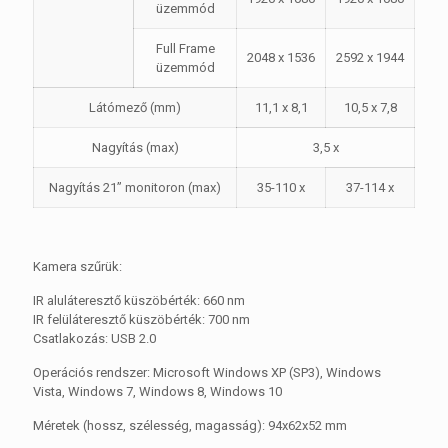
üzemmód
Full Frame
2048 x 1536
2592 x 1944
üzemmód
Látómező (mm)
11,1 x 8,1
10,5 x 7,8
Nagyítás (max)
3,5 x
Nagyítás 21” monitoron (max)
35-110 x
37-114 x
Kamera szűrük:
IR aluláteresztő küszöbérték: 660 nm
IR felüláteresztő küszöbérték: 700 nm
Csatlakozás: USB 2.0
Operációs rendszer: Microsoft Windows XP (SP3), Windows
Vista, Windows 7, Windows 8, Windows 10
Méretek (hossz, szélesség, magasság): 94x62x52 mm