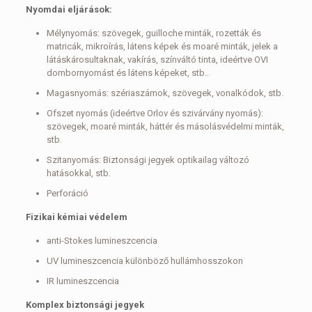
Nyomdai eljárások:
Mélynyomás: szövegek, guilloche minták, rozetták és
matricák, mikroírás, látens képek és moaré minták, jelek a
látáskárosultaknak, vakírás, színváltó tinta, ideértve OVI
dombornyomást és látens képeket, stb..
Magasnyomás: szériaszámok, szövegek, vonalkódok, stb.
Ofszet nyomás (ideértve Orlov és szivárvány nyomás):
szövegek, moaré minták, háttér és másolásvédelmi minták,
stb.
Szitanyomás: Biztonsági jegyek optikailag változó
hatásokkal, stb.
Perforáció
Fizikai kémiai védelem
anti-Stokes lumineszcencia
UV lumineszcencia különböző hullámhosszokon
IR lumineszcencia
Komplex biztonsági jegyek