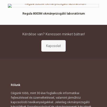
Regula 8003M okmányvizsgáló laboratórium
Kérdése van? Keressen minket bátran!
Rólunk
Cégünk több, mint 30 éve foglalkozik informatikai
fejlesztéssel és üzemeltetéssel, valamint járműhöz
kapcsolódó tevékenységekkel. Jelenleg okmányvizsgáló
készülékek forgalmazásával és okmányismereti képzések