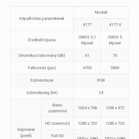
Modell
Képalkotási paraméterek
4177
4177-5
CMOS 3,1
CMOS 5
Érzékelő típusa
Mpixel
Mpixel
Dinamikus tartomány (dB)
61
70
Felbontás (ppi)
4700
5900
Színrendszer
RGB
Színmélység (bit)
24
Basic
1024 x 768
1296 x 972
üzemmód
HD üzemmód
1280 x 720
1280 x 720
Képméret
(pixel)
Full HD
1920 x 1080
1920 x 1080