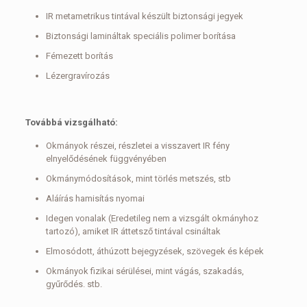
IR metametrikus tintával készült biztonsági jegyek
Biztonsági lamináltak speciális polimer borítása
Fémezett borítás
Lézergravírozás
Továbbá vizsgálható:
Okmányok részei, részletei a visszavert IR fény
elnyelődésének függvényében
Okmánymódosítások, mint törlés metszés, stb
Aláírás hamisítás nyomai
Idegen vonalak (Eredetileg nem a vizsgált okmányhoz
tartozó), amiket IR áttetsző tintával csináltak
Elmosódott, áthúzott bejegyzések, szövegek és képek
Okmányok fizikai sérülései, mint vágás, szakadás,
gyűrődés. stb.