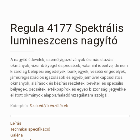
Regula 4177 Spektrális
lumineszcens nagyító
A nagyító útlevelek, személyigazolványok és más utazási
okmányok, vízumbélyegel és pecsétek, valamint ideértve, de nem
kizárólag belépési engedélyek, bankjegyek, vezetői engedélyek,
járműregisztrációs igazolások és egyéb járművel kapcsolatos
okmányok, aláírások és kézírás részletek, bevételi és speciális
bélyegek, pecsétek, értékpapírok és egyéb biztonsági jegyekkel
ellátott okmányok alapos/haladó vizsgálatára szolgál.
Kategória:
Szakértői készülékek
Leírás
Technikai specifikáció
Galéria