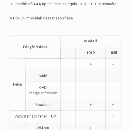
2 újratölthető AAA típusú elem a Regula 1019, 1019-15 számára
A HORUS modellek összehasonlítása
Modell
Fényforrások
1019
1025
+
+
Surló
+
Fehér
OVD
+
megjelenítéshez
Koaxiális
+
+
Változtatható fehér – UV
+
254 nm
+
+