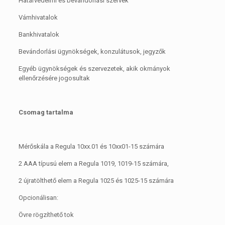
Határvédelmi és bevándorlási szervek
Vámhivatalok
Bankhivatalok
Bevándorlási ügynökségek, konzulátusok, jegyzők
Egyéb ügynökségek és szervezetek, akik okmányok
ellenőrzésére jogosultak
Csomag tartalma
Mérőskála a Regula 10xx.01 és 10xx01-15 számára
2 AAA típusú elem a Regula 1019, 1019-15 számára,
2 újratölthető elem a Regula 1025 és 1025-15 számára
Opcionálisan:
Övre rögzíthető tok