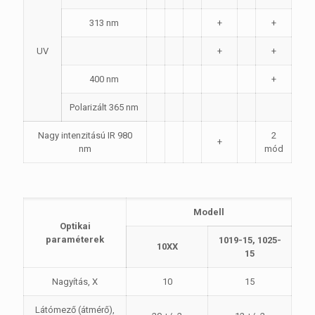
313 nm
+
+
UV
+
+
400 nm
+
Polarizált 365 nm
Nagy intenzitású IR 980
2
+
nm
mód
Modell
Optikai
paraméterek
1019-15, 1025-
10XX
15
Nagyítás, X
10
15
Látómező (átmérő),