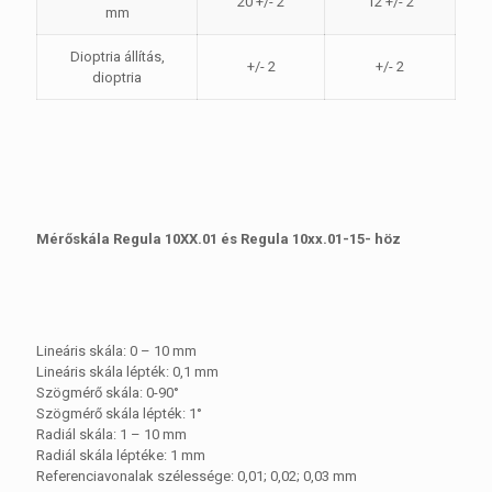
20 +/- 2
12 +/- 2
mm
Dioptria állítás,
+/- 2
+/- 2
dioptria
Mérőskála Regula 10XX.01 és Regula 10xx.01-15- höz
Lineáris skála: 0 – 10 mm
Lineáris skála lépték: 0,1 mm
Szögmérő skála: 0-90°
Szögmérő skála lépték: 1°
Radiál skála: 1 – 10 mm
Radiál skála léptéke: 1 mm
Referenciavonalak szélessége: 0,01; 0,02; 0,03 mm