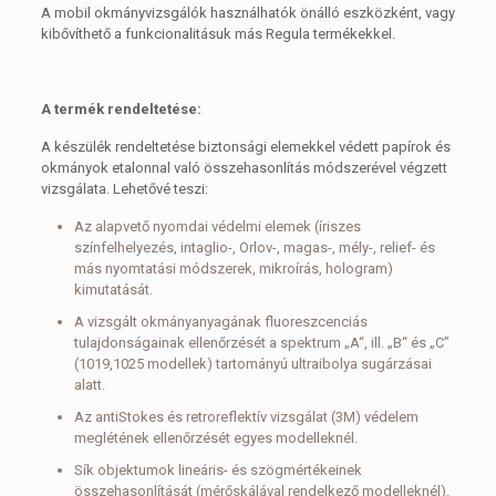
A mobil okmányvizsgálók használhatók önálló eszközként, vagy
kibővíthető a funkcionalitásuk más Regula termékekkel.
A
termék rendeltetése:
A készülék rendeltetése biztonsági elemekkel védett papírok és
okmányok etalonnal való összehasonlítás módszerével végzett
vizsgálata. Lehetővé teszi:
Az alapvető nyomdai védelmi elemek (íriszes
színfelhelyezés, intaglio-, Orlov-, magas-, mély-, relief- és
más nyomtatási módszerek, mikroírás, hologram)
kimutatását.
A vizsgált okmányanyagának fluoreszcenciás
tulajdonságainak ellenőrzését a spektrum „A“, ill. „B“ és „C”
(1019,1025 modellek) tartományú ultraibolya sugárzásai
alatt.
Az antiStokes és retroreflektív vizsgálat (3M) védelem
meglétének ellenőrzését egyes modelleknél.
Sík objektumok lineáris- és szögmértékeinek
összehasonlítását (mérőskálával rendelkező modelleknél).