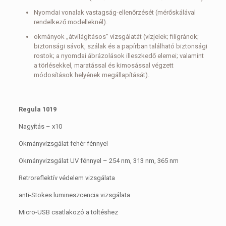
Nyomdai vonalak vastagság-ellenőrzését (mérőskálával
rendelkező modelleknél).
okmányok „átvilágításos” vizsgálatát (vízjelek; filigránok;
biztonsági sávok, szálak és a papírban található biztonsági
rostok; a nyomdai ábrázolások illeszkedő elemei; valamint
a törlésekkel, maratással és kimosással végzett
módosítások helyének megállapítását).
Regula 1019
Nagyítás – x10
Okmányvizsgálat fehér fénnyel
Okmányvizsgálat UV fénnyel – 254 nm, 313 nm, 365 nm
Retroreflektív védelem vizsgálata
anti-Stokes lumineszcencia vizsgálata
Micro-USB csatlakozó a töltéshez